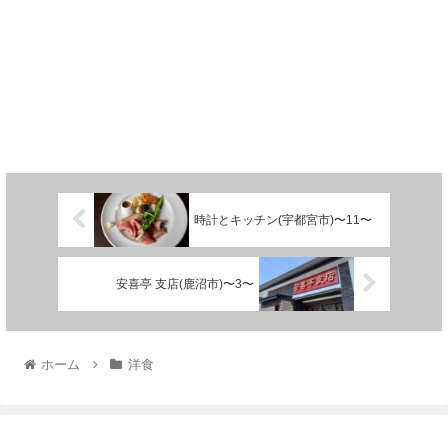
時計とキッチン(宇都宮市)〜11〜
安喜亭 支店(鹿沼市)〜3〜
ホーム
洋食