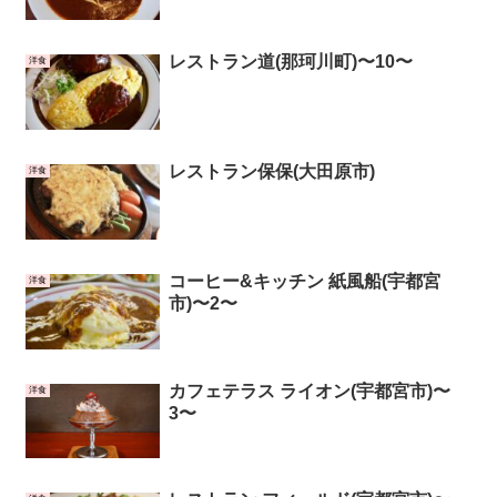
レストラン道(那珂川町)〜10〜
洋食
レストラン保保(大田原市)
洋食
コーヒー&キッチン 紙風船(宇都宮
洋食
市)〜2〜
カフェテラス ライオン(宇都宮市)〜
洋食
3〜