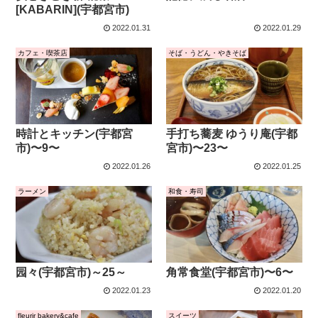
[KABARIN](宇都宮市)
2022.01.31
2022.01.29
カフェ・喫茶店
そば・うどん・やきそば
時計とキッチン(宇都宮
手打ち蕎麦 ゆうり庵(宇都
市)〜9〜
宮市)〜23〜
2022.01.26
2022.01.25
ラーメン
和食・寿司
园々(宇都宮市)～25～
角常食堂(宇都宮市)〜6〜
2022.01.23
2022.01.20
fleurir bakery&cafe
スイーツ