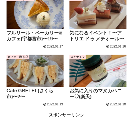
フルリール・ベーカリー&
気になるイベント！〜ア
カフェ(宇都宮市)〜19〜
トリエ ドゥ メテオール〜
2022.01.17
2022.01.16
カフェ・喫茶店
スキナモノ
Cafe GRETEL(さくら
お気に入りのマヌカハニ
市)〜2〜
ー♡(楽天)
2022.01.13
2022.01.10
スポンサーリンク