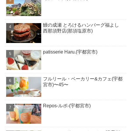
鰻の成瀬 とろけるハンバーグ福よし
西那須野店(那須塩原市)
patisserie Haru.(宇都宮市)
フルリール・ベーカリー&カフェ(宇都
宮市)〜45〜
Repos-ルポ-(宇都宮市)