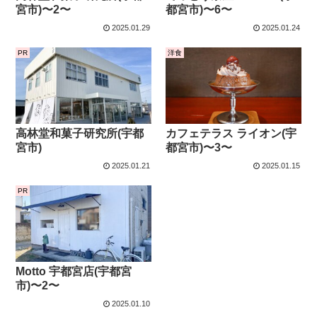
宮市)〜2〜
都宮市)〜6〜
2025.01.29
2025.01.24
PR
洋食
高林堂和菓子研究所(宇都
カフェテラス ライオン(宇
宮市)
都宮市)〜3〜
2025.01.21
2025.01.15
PR
Motto 宇都宮店(宇都宮
市)〜2〜
2025.01.10