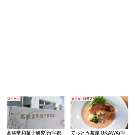
スイーツ
カフェ・喫茶店
高林堂和菓子研究所(宇都
てっとう茶屋 UKAWA(宇