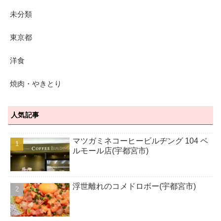
未分類
東京都
洋食
焼肉・やきとり
人気記事
マツガミネコーヒービルヂング 104 ベ
ルモール店(宇都宮市)
浮世離れのコメドロボー(宇都宮市)