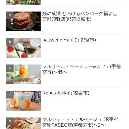
鰻の成瀬 とろけるハンバーグ福よし
西那須野店(那須塩原市)
patisserie Haru.(宇都宮市)
フルリール・ベーカリー&カフェ(宇都
宮市)〜45〜
Repos-ルポ-(宇都宮市)
マルシェ・ド・アルページュ JR宇都
宮駅PASEO店(宇都宮市)〜2〜