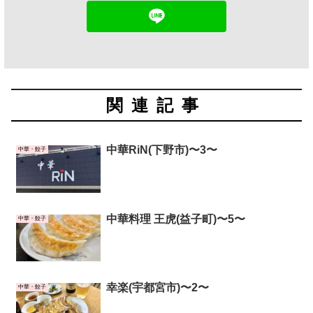
関連記事
中華RiN(下野市)〜3〜
中華・餃子
中華料理 王虎(益子町)〜5〜
中華・餃子
幸楽(宇都宮市)〜2〜
中華・餃子