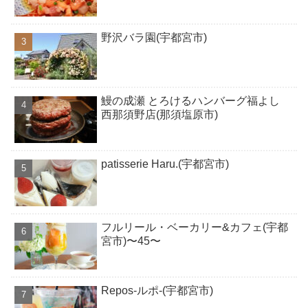
野沢バラ園(宇都宮市)
鰻の成瀬 とろけるハンバーグ福よし
西那須野店(那須塩原市)
patisserie Haru.(宇都宮市)
フルリール・ベーカリー&カフェ(宇都
宮市)〜45〜
Repos-ルポ-(宇都宮市)