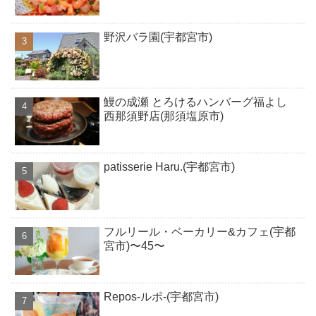
野沢バラ園(宇都宮市)
鰻の成瀬 とろけるハンバーグ福よし
西那須野店(那須塩原市)
patisserie Haru.(宇都宮市)
フルリール・ベーカリー&カフェ(宇都
宮市)〜45〜
Repos-ルポ-(宇都宮市)