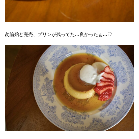
勿論殆ど完売、プリンが残ってた…良かったぁ…♡