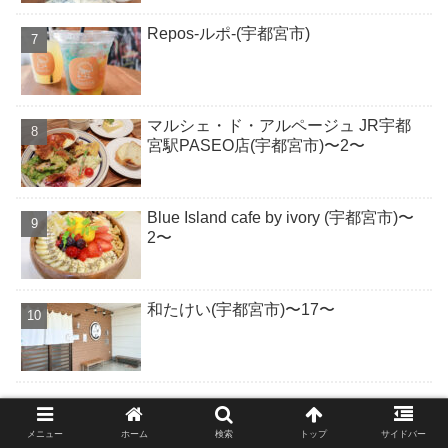
Repos-ルポ-(宇都宮市)
マルシェ・ド・アルページュ JR宇都
宮駅PASEO店(宇都宮市)〜2〜
Blue Island cafe by ivory (宇都宮市)〜
2〜
和たけい(宇都宮市)〜17〜
メニュー
ホーム
検索
トップ
サイドバー