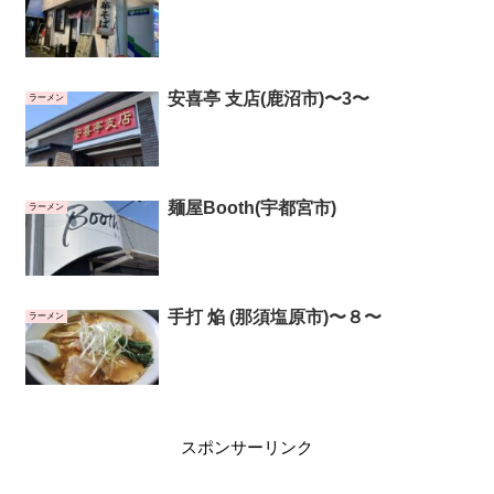
安喜亭 支店(鹿沼市)〜3〜
ラーメン
麺屋Booth(宇都宮市)
ラーメン
手打 焔 (那須塩原市)〜８〜
ラーメン
スポンサーリンク