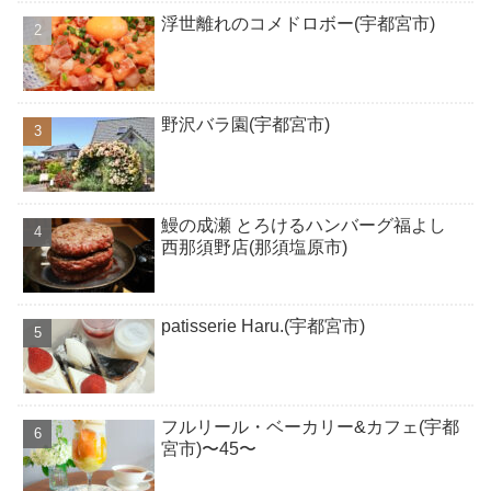
浮世離れのコメドロボー(宇都宮市)
野沢バラ園(宇都宮市)
鰻の成瀬 とろけるハンバーグ福よし
西那須野店(那須塩原市)
patisserie Haru.(宇都宮市)
フルリール・ベーカリー&カフェ(宇都
宮市)〜45〜