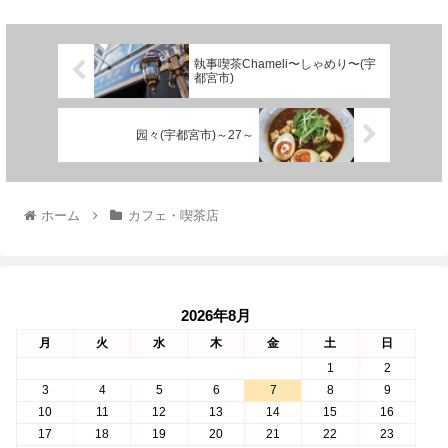
執事喫茶Chameli〜しゃめり〜(宇
都宮市)
园々(宇都宮市)～27～
ホーム
カフェ・喫茶店
2026年8月
月
火
水
木
金
土
日
1
2
3
4
5
6
7
8
9
10
11
12
13
14
15
16
17
18
19
20
21
22
23