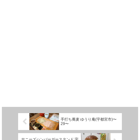
手打ち蕎麦 ゆうり庵(宇都宮市)〜
29〜
サニーズハンバーガースタンド 宇