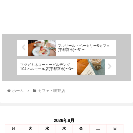
フルリール・ベーカリー&カフェ
(宇都宮市)〜51〜
マツガミネコーヒービルヂング
104 ベルモール店(宇都宮市)〜3〜
ホーム
カフェ・喫茶店
2026年8月
月
火
水
木
金
土
日