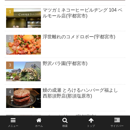
マツガミネコーヒービルヂング 104 ベ
ルモール店(宇都宮市)
浮世離れのコメドロボー(宇都宮市)
野沢バラ園(宇都宮市)
鰻の成瀬 とろけるハンバーグ福よし
西那須野店(那須塩原市)
patisserie Haru.(宇都宮市)
メニュー
ホーム
検索
トップ
サイドバー