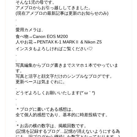
そんな1児の母です。
アメブロからお引っ越ししてきました。
(現在アメブロの最新記事は更新のお知らせのみ)
.
.
愛用カメラは、
食べ物→Canon EOS M200
人やお花→PENTAX K-1 MARKⅡ & Nikon Z5
インスタもよろしければご覧ください♡
.
.
写真編集からブログ書きまでスマホ１本でやっていま
す。
写真と活字と顔文字だけのシンプルなブログです。
更新ペースは気まぐれに。
.
どうぞよろしくお願いいたします(*´ω｀*)
.
.
＊ブログに書いてある感想は、
全て個人的感想であり、基本的に時差投稿です。
.
＊お店の横の数字は、掲載回数です。
(記憶を記録するブログ…記憶が消えないようにする為
にも、旧ブログから継続した数字となっております。)