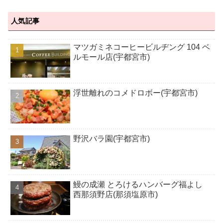
人気記事
マツガミネコーヒービルヂング 104 ベ
ルモール店(宇都宮市)
浮世離れのコメドロボー(宇都宮市)
野沢バラ園(宇都宮市)
鰻の成瀬 とろけるハンバーグ福よし
西那須野店(那須塩原市)