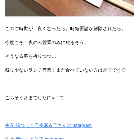
このご時世が、良くなったら。時短要請が解除されたら。
今度こそ！夜のみ営業のみに戻るそう。
そうなる事を祈りつつ…
残り少ないランチ営業！まだ食べていない方は是非です♡
ごちそうさまでした(*´ω｀*)
牛匠 緒つじ＊店長麻衣子さんのInstagram
牛匠 緒つじ＊公式Instagram