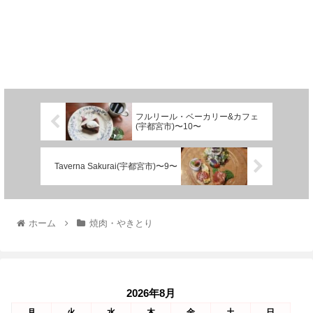
フルリール・ベーカリー&カフェ
(宇都宮市)〜10〜
Taverna Sakurai(宇都宮市)〜9〜
ホーム
焼肉・やきとり
2026年8月
月
火
水
木
金
土
日