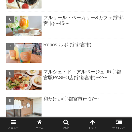
フルリール・ベーカリー&カフェ(宇都
宮市)〜45〜
Repos-ルポ-(宇都宮市)
マルシェ・ド・アルページュ JR宇都
宮駅PASEO店(宇都宮市)〜2〜
和たけい(宇都宮市)〜17〜
Blue Island cafe by ivory (宇都宮市)〜
メニュー
ホーム
検索
トップ
サイドバー
2〜