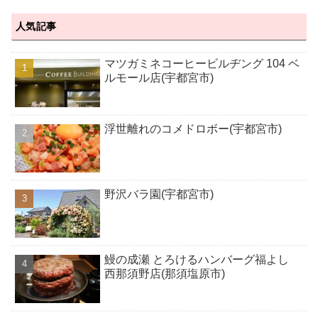
人気記事
マツガミネコーヒービルヂング 104 ベ
ルモール店(宇都宮市)
浮世離れのコメドロボー(宇都宮市)
野沢バラ園(宇都宮市)
鰻の成瀬 とろけるハンバーグ福よし
西那須野店(那須塩原市)