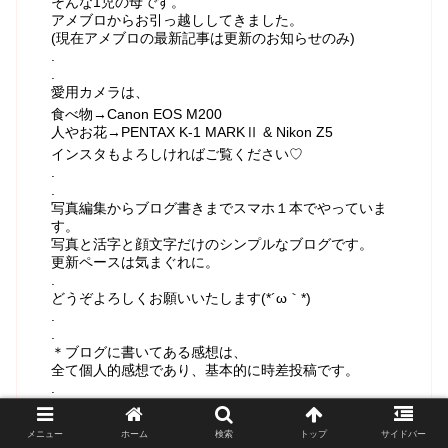
そんな1児の母です。
アメブロからお引っ越ししてきました。
(現在アメブロの最新記事は更新のお知らせのみ)
.
.
愛用カメラは、
食べ物→Canon EOS M200
人やお花→PENTAX K-1 MARKⅡ & Nikon Z5
インスタもよろしければご覧ください♡
.
.
写真編集からブログ書きまでスマホ１本でやっていま
す。
写真と活字と顔文字だけのシンプルなブログです。
更新ペースは気まぐれに。
.
どうぞよろしくお願いいたします(*´ω｀*)
.
.
＊ブログに書いてある感想は、
全て個人的感想であり、基本的に時差投稿です。
.
＊お店の横の数字は、掲載回数です。
(記憶を記録するブログ…記憶が消えないようにする為
メニュー
ホーム
検索
トップ
サイドバー
にも、旧ブログから継続した数字となっております。)