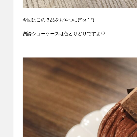
今回はこの３品をおやつに(*´ω｀*)
勿論ショーケースは色とりどりですよ♡