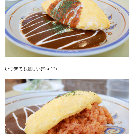
いつ来ても麗しい(*´ω｀*)