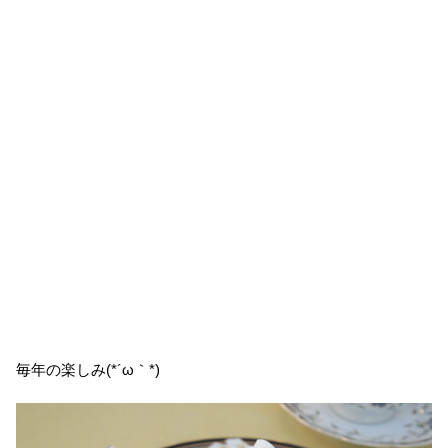
毎年の楽しみ(*´ω｀*)