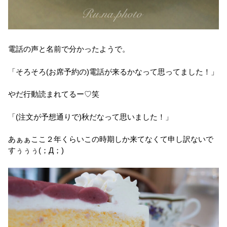
電話の声と名前で分かったようで。
「そろそろ(お席予約の)電話が来るかなって思ってました！」
やだ行動読まれてるー♡笑
「(注文が予想通りで)秋だなって思いました！」
あぁぁここ２年くらいこの時期しか来てなくて申し訳ないで
すぅぅぅ(；Д；)