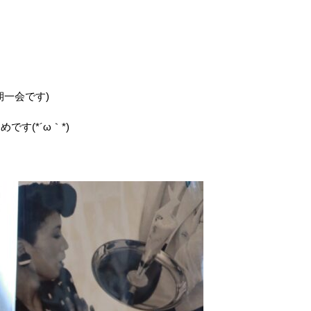
一会です)
す(*´ω｀*)